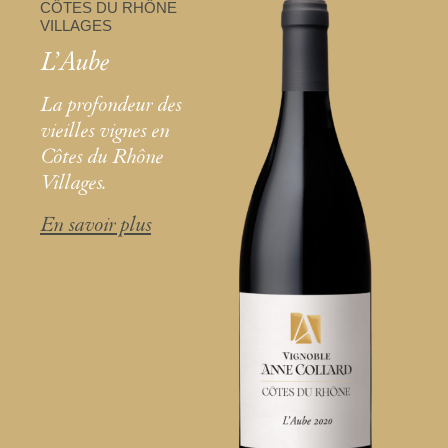
CÔTES DU RHÔNE
VILLAGES
L’Aube
La profondeur des
vieilles vignes en
Côtes du Rhône
Villages.
En savoir plus