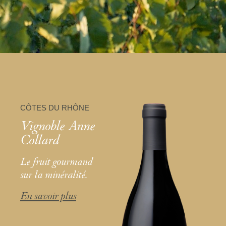
CÔTES DU RHÔNE
Vignoble Anne
Collard
Le fruit gourmand
sur la minéralité.
En savoir plus